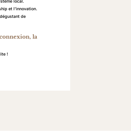
ystème local.
ship et l’innovation.
n dégustant de
 connexion, la
te !