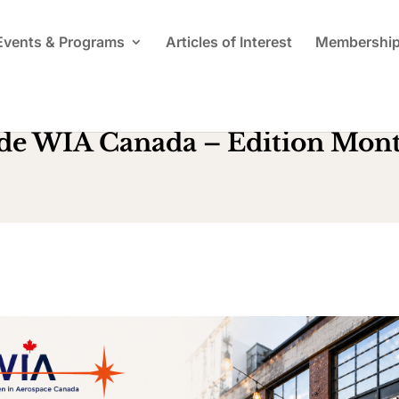
Events & Programs
Articles of Interest
Membershi
l de WIA Canada – Édition Montr