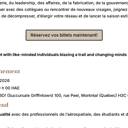
ierie, du leadership, des affaires, de la fabrication, de la gouvernan
uer avec des collègues ou rencontrer de nouveaux visages, joigne
n de décompresser, d’élargir votre réseau et de lancer la saison est
Réservez vos billets maintenant!
 with like-minded individuals blazing a trail and changing minds 
vénement
 2026
0 h 00 HAE
BO! (Succursale Griffintown) 100, rue Peel, Montréal (Québec) H3C
end
ualité
avec des professionnels de l’aérospatiale, des étudiants et 