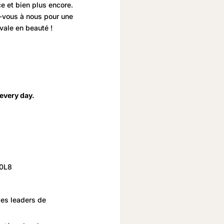
ce et bien plus encore.
z-vous à nous pour une
ivale en beauté !
every day.
 0L8
des leaders de