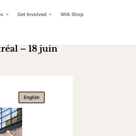
ps
Get Involved
WIA Shop
éal – 18 juin
English